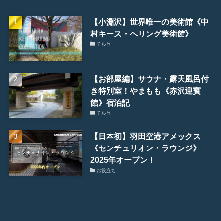
【小淵沢】世界唯一の美術館《中
村キース・ヘリング美術館》
チル旅
【お部屋編】サウナ・露天風呂付
き特別室！やまもも《赤沢迎賓
館》宿泊記
チル旅
【日本初】羽田空港アメックス
《センチュリオン・ラウンジ》
2025年オープン！
お役立ち