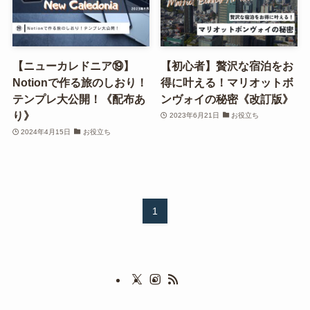
【ニューカレドニア⑲】
【初心者】贅沢な宿泊をお
Notionで作る旅のしおり！
得に叶える！マリオットボ
テンプレ大公開！《配布あ
ンヴォイの秘密《改訂版》
り》
2023年6月21日
お役立ち
2024年4月15日
お役立ち
1