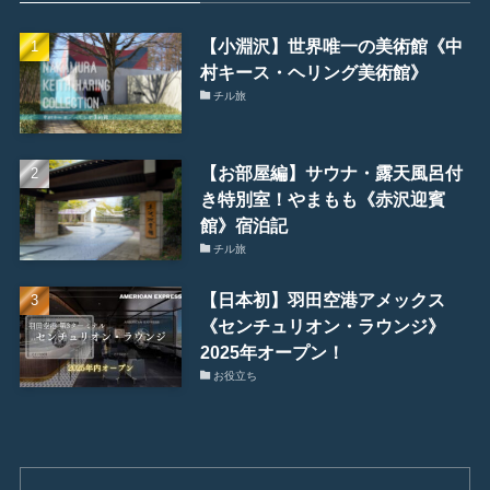
【小淵沢】世界唯一の美術館《中
村キース・ヘリング美術館》
チル旅
【お部屋編】サウナ・露天風呂付
き特別室！やまもも《赤沢迎賓
館》宿泊記
チル旅
【日本初】羽田空港アメックス
《センチュリオン・ラウンジ》
2025年オープン！
お役立ち