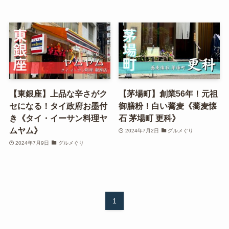
【東銀座】上品な辛さがク
【茅場町】創業56年！元祖
セになる！タイ政府お墨付
御膳粉！白い蕎麦《蕎麦懐
き《タイ・イーサン料理ヤ
石 茅場町 更科》
ムヤム》
2024年7月2日
グルメぐり
2024年7月9日
グルメぐり
1