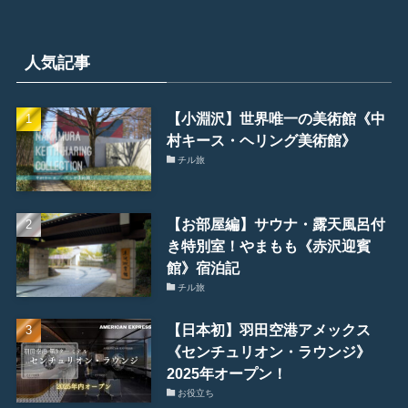
カ
イ
ブ
人気記事
【小淵沢】世界唯一の美術館《中
村キース・ヘリング美術館》
チル旅
【お部屋編】サウナ・露天風呂付
き特別室！やまもも《赤沢迎賓
館》宿泊記
チル旅
【日本初】羽田空港アメックス
《センチュリオン・ラウンジ》
2025年オープン！
お役立ち