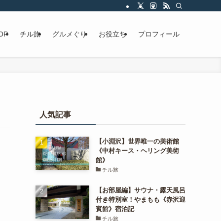
OP
チル旅
グルメぐり
お役立ち
プロフィール
人気記事
【小淵沢】世界唯一の美術館
《中村キース・ヘリング美術
館》
チル旅
【お部屋編】サウナ・露天風呂
付き特別室！やまもも《赤沢迎
賓館》宿泊記
チル旅