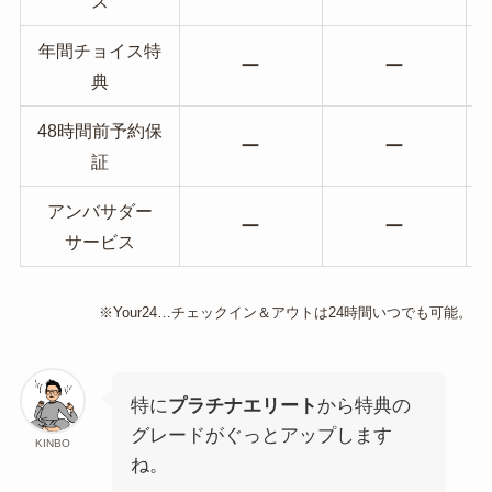
ス
年間チョイス特
ー
ー
典
48時間前予約保
ー
ー
証
アンバサダー
ー
ー
サービス
※Your24…チェックイン＆アウトは24時間いつでも可能。
特に
プラチナエリート
から特典の
グレードがぐっとアップします
KINBO
ね。