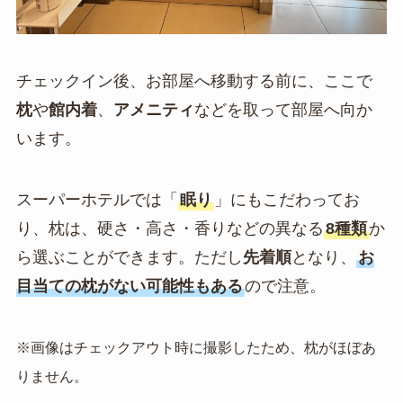
チェックイン後、お部屋へ移動する前に、ここで
枕
や
館内着
、
アメニティ
などを取って部屋へ向か
います。
スーパーホテルでは「
眠り
」にもこだわってお
り、枕は、硬さ・高さ・香りなどの異なる
8種類
か
ら選ぶことができます。ただし
先着順
となり、
お
目当ての枕がない可能性もある
ので注意。
※画像はチェックアウト時に撮影したため、枕がほぼあ
りません。