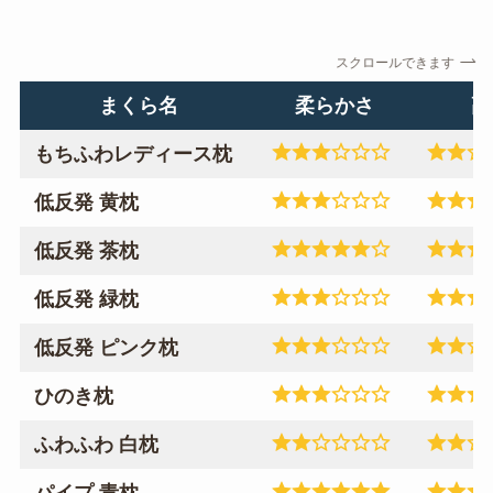
スクロールできます
まくら名
柔らかさ
高
もちふわレディース枕
低反発 黄枕
低反発 茶枕
低反発 緑枕
低反発 ピンク枕
ひのき枕
ふわふわ 白枕
パイプ 青枕