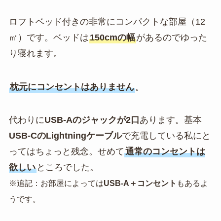
ロフトベッド付きの非常にコンパクトな部屋（12
㎡）です。ベッドは
150cmの幅
があるのでゆった
り寝れます。
枕元にコンセントはありません
。
代わりに
USB-Aのジャックが2口
あります。基本
USB-CのLightningケーブル
で充電している私にと
ってはちょっと残念。せめて
通常のコンセントは
欲しい
ところでした。
※追記：お部屋によっては
USB-A＋コンセント
もあるよ
うです。