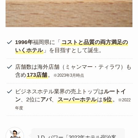
1996年
福岡県に「
コストと品質の両方満足の
いくホテル
」を目指すとして誕生。
店舗数は海外店舗（ミャンマー・ティラワ）も
含め
173店舗
。
※2023年3月時点
ビジネスホテル業界の売上トップは
ルートイ
ン
、2位に
アパ
、
スーパーホテル
は
5位
。
※2022
年度
J.D. パワー「2022年ホテル宿泊客