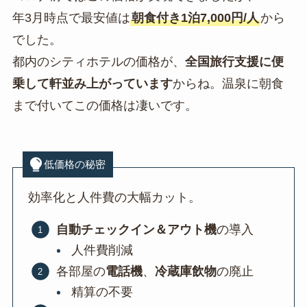
年3月時点で最安値は
朝食付き1泊7,000円/人
から
でした。
都内のシティホテルの価格が、
全国旅行支援に便
乗して軒並み上がっています
からね。温泉に朝食
まで付いてこの価格は凄いです。
低価格の秘密
効率化と人件費の大幅カット。
自動チェックイン＆アウト機
の導入
人件費削減
各部屋の
電話機
、
冷蔵庫飲物
の廃止
精算の不要