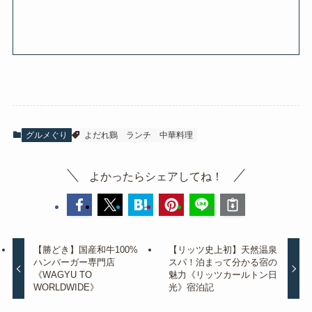
グルメぐり
よだれ鷄
ランチ
中華料理
よかったらシェアしてね！
【勝どき】国産和牛100%
【リッツ史上初】天然温泉
ハンバーガー専門店
スパ！泊まって分かる宿の
《WAGYU TO
魅力《リッツカールトン日
WORLDWIDE》
光》宿泊記