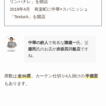
リンハナレ」を開店
2019年4月 有楽町に中華×スパニッシュ
「TexturA」を開店
中華の鉄人
で有名な
陳建一
氏。父
建民
氏のお店が
赤坂四川飯店
です
KINBO
ね。
席数は
全30席
。カーテン仕切り4人掛けの
半個室
もあります。