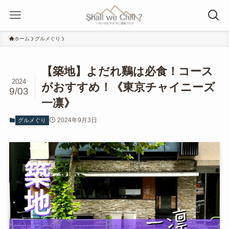
ホーム
グルメぐり
【築地】よだれ鷄は必食！コース
2024
がおすすめ！《東京チャイニーズ
9/03
一凛》
2024年9月3日
グルメぐり