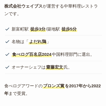
株式会社ウェイブス
が運営する中華料理レストラ
ンです。
新富町駅
徒歩3分
/築地駅
徒歩5分
名物は「
よだれ鶏
」
食べログ百名店2024
中国料理部門に選出。
オーナーシェフは
齋藤宏文
氏。
食べログアワードの
ブロンズ賞
を2017年から2022
年
まで受賞。