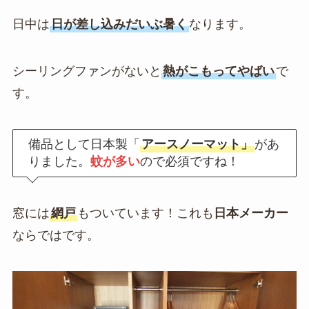
日中は
日が差し込みだいぶ暑く
なります。
シーリングファンがないと
熱がこもってやばい
で
す。
備品として日本製「
アースノーマット」
があ
りました。
蚊が多い
ので必須ですね！
窓には
網戸
もついています！これも
日本メーカー
ならではです。