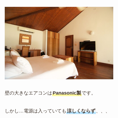
壁の大きなエアコンは
Panasonic製
です。
しかし…電源は入っていても
涼しくならず
、、、