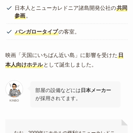
日本人とニューカレドニア諸島開発公社の
共同
参画
。
バンガロータイプ
の客室。
映画「天国にいちばん近い島」に影響を受けた
日
本人向けホテル
として誕生しました。
部屋の設備などには
日本メーカー
が採用されてます。
KINBO
なお、2009年にホテルの権利はニューカレドニ