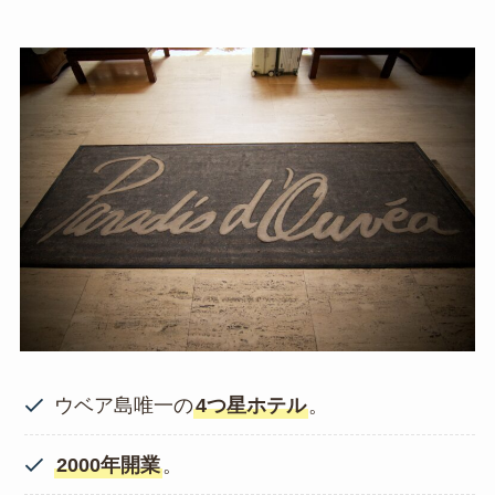
ウベア島唯一の
4つ星ホテル
。
2000年開業
。