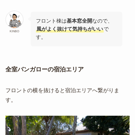
フロント棟は
基本窓全開
なので、
風がよく抜けて気持ちがいい
で
KINBO
す。
全室バンガローの宿泊エリア
フロントの横を抜けると宿泊エリアへ繋がりま
す。