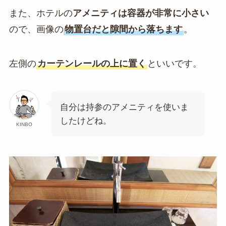
また、ホテルの
アメニティは容器が非常に小さい
ので、画像の
物置台だと隙間から落ちます
。
左側の
カーテンレールの上に置く
といいです。
自分は持参のアメニティを使いま
したけどね。
KINBO