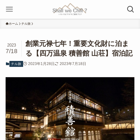
ホーム
チル旅
創業元禄七年！重要文化財に泊ま
2023
7/18
る【四万温泉 積善館 山荘】宿泊記
2023年1月28日
2023年7月18日
チル旅