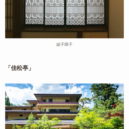
組子障子
「佳松亭」