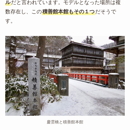
ル
だと言われています。モデルとなった場所は複
数存在し、この
積善館本館もその１つ
だそうで
す。
慶雲橋と積善館本館