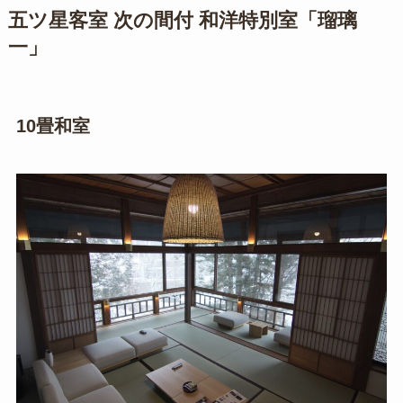
五ツ星客室 次の間付 和洋特別室「瑠璃
一」
10畳和室