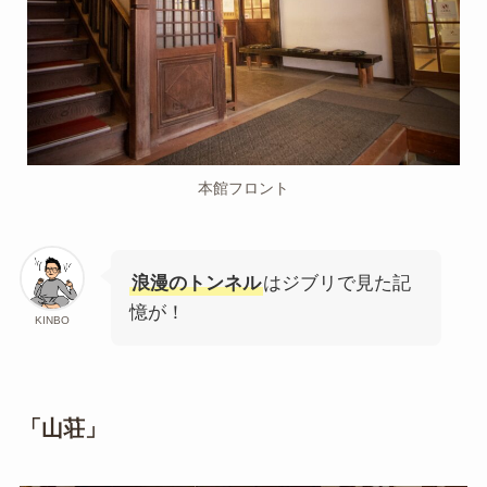
本館フロント
浪漫のトンネル
はジブリで見た記
憶が！
KINBO
「山荘」