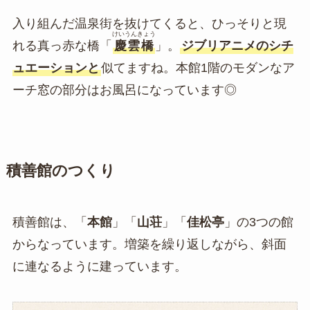
入り組んだ温泉街を抜けてくると、ひっそりと現
けいうんきょう
れる真っ赤な橋「
慶雲橋
」。
ジブリアニメのシチ
ュエーションと
似てますね。本館1階のモダンなア
ーチ窓の部分はお風呂になっています◎
積善館のつくり
積善館は、「
本館
」「
山荘
」「
佳松亭
」の3つの館
からなっています。増築を繰り返しながら、斜面
に連なるように建っています。