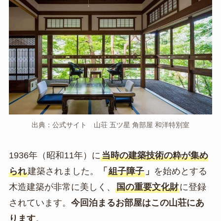
出典：公式サイト 山荘 五ツ星 角部屋 和洋特別室
1936年（昭和11年）に
当時の建築技術の粋が集め
られ
建築されました。
「
組子障子
」
を始めとする
木造建築が非常に美しく、
国の重要文化財
に登録
されています。
今回泊まるお部屋はこの山荘にあ
ります
。